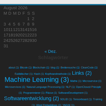
August 2026
M
D
M
D
F
S
S
1
2
3
4
5
6
7
8
9
10
11
12
13
14
15
16
17
18
19
20
21
22
23
24
25
26
27
28
29
30
31
« Dez.
Schlagwörter
about
(1)
Bitcoin
(1)
Blockchain
(1)
blog
(1)
Breitensuche
(1)
CleanCode
(1)
Links
(2)
Euklidischer
(1)
Hash
(1)
Kopfstandmethode
(1)
Machine Learning
(3)
Mathe
(1)
Microservice
(1)
Microservices
(1)
Natural Language Processing
(1)
NLP
(1)
OpenClosed-Principle
(1)
Programmierer
(1)
Pässe
(1)
SoftwareDevelopment
(1)
Softwareentwicklung
(2)
SOLID
(1)
Tensorboard
(1)
Training
(1)
Word Embeddings
(1)
YAGNI
(1)