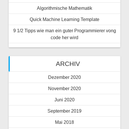
a
Algorithmische Mathematik
v
Quick Machine Learning Template
i
9 1/2 Tipps wie man ein guter Programmierer vong
g
code her wird
a
t
ARCHIV
i
Dezember 2020
o
November 2020
Juni 2020
n
September 2019
Mai 2018