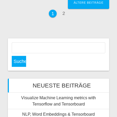
ÄLTERE BEITRÄGE
e
S
2
S
1
e
i
e
i
i
t
t
e
t
r
e
S
u
a
c
h
g
e
n
s
n
NEUESTE BEITRÄGE
a
-
c
Visualize Machine Learning metrics with
h
N
Tensorflow and Tensorboard
:
NLP, Word Embeddings & Tensorboard